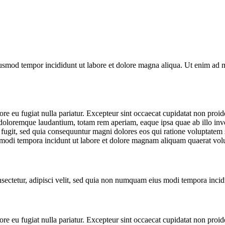
iusmod tempor incididunt ut labore et dolore magna aliqua. Ut enim ad mi
lore eu fugiat nulla pariatur. Excepteur sint occaecat cupidatat non proid
doloremque laudantium, totam rem aperiam, eaque ipsa quae ab illo invent
 fugit, sed quia consequuntur magni dolores eos qui ratione voluptate
us modi tempora incidunt ut labore et dolore magnam aliquam quaerat vol
sectetur, adipisci velit, sed quia non numquam eius modi tempora inci
lore eu fugiat nulla pariatur. Excepteur sint occaecat cupidatat non proid